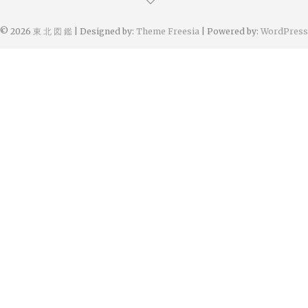
© 2026
東 北 図 鑑
| Designed by:
Theme Freesia
| Powered by:
WordPress