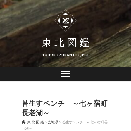
Skip
to
content
東 北 図 鑑
TOHOKU ZUKAN PROJECT
苔生すベンチ ～七ヶ宿町
長老湖～
東 北 図 鑑
>
宮城県
>
苔生すベンチ ～七ヶ宿町長
老湖～